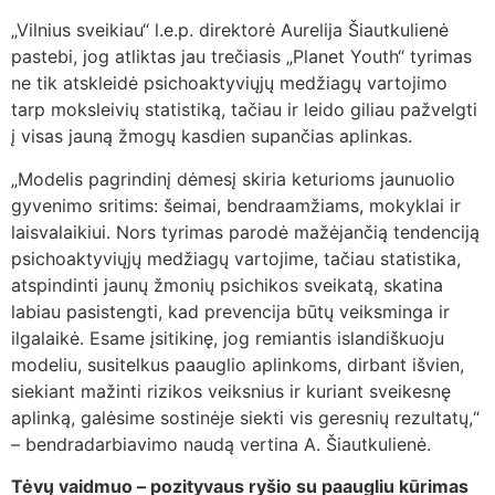
„Vilnius sveikiau“ l.e.p. direktorė Aurelija Šiautkulienė
pastebi, jog atliktas jau trečiasis „Planet Youth“ tyrimas
ne tik atskleidė psichoaktyviųjų medžiagų vartojimo
tarp moksleivių statistiką, tačiau ir leido giliau pažvelgti
į visas jauną žmogų kasdien supančias aplinkas.
„Modelis pagrindinį dėmesį skiria keturioms jaunuolio
gyvenimo sritims: šeimai, bendraamžiams, mokyklai ir
laisvalaikiui. Nors tyrimas parodė mažėjančią tendenciją
psichoaktyviųjų medžiagų vartojime, tačiau statistika,
atspindinti jaunų žmonių psichikos sveikatą, skatina
labiau pasistengti, kad prevencija būtų veiksminga ir
ilgalaikė. Esame įsitikinę, jog remiantis islandiškuoju
modeliu, susitelkus paauglio aplinkoms, dirbant išvien,
siekiant mažinti rizikos veiksnius ir kuriant sveikesnę
aplinką, galėsime sostinėje siekti vis geresnių rezultatų,“
– bendradarbiavimo naudą vertina A. Šiautkulienė.
Tėvų vaidmuo – pozityvaus ryšio su paaugliu kūrimas