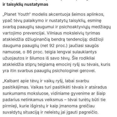
ir taisyklių nustatymas
„Planet Youth“ modelis akcentuoja šeimos aplinkos,
ypač tėvų palaikymo ir nustatytų taisyklių, esminę
svarbą paauglių saugumui ir psichoaktyviųjų medžiagų
vartojimo prevencijai. Vilniaus moksleivių tyrimas
atskleidžia džiuginančią bendrą tendenciją: didžioji
dauguma paauglių (net 92 proc.) jaučiasi saugūs
namuose, o 86 proc. teigia lengvai sulaukiantys
užuojautos ir šilumos iš savo tėvų. Šie rodikliai
atskleidžia stiprų teigiamą emocinį ryšį su tėvais, kuris
yra itin svarbus paauglių psichologinei gerovei.
„Kalbant apie tėvų ir vaikų ryšį, labai svarbu
pasitikėjimas. Vaikas turi pasitikėti tėvais ir atsiradus
sunkumams moksluose, vidiniame gyvenime ar šiaip
padarius netinkamus veiksmus – tėvai turėtų būti tie
pirmieji, kurie išgirstų ir kaip įmanoma greičiau
suvaldytų situaciją ir neleistų jai įgauti pagreičio.