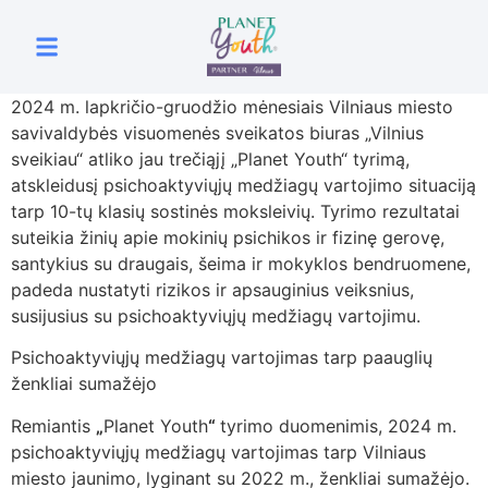
2024 m. lapkričio-gruodžio mėnesiais Vilniaus miesto
savivaldybės visuomenės sveikatos biuras „Vilnius
sveikiau“ atliko jau trečiąjį „Planet Youth“ tyrimą,
atskleidusį psichoaktyviųjų medžiagų vartojimo situaciją
tarp 10-tų klasių sostinės moksleivių. Tyrimo rezultatai
suteikia žinių apie mokinių psichikos ir fizinę gerovę,
santykius su draugais, šeima ir mokyklos bendruomene,
padeda nustatyti rizikos ir apsauginius veiksnius,
susijusius su psichoaktyviųjų medžiagų vartojimu.
Psichoaktyviųjų medžiagų vartojimas tarp paauglių
ženkliai sumažėjo
Remiantis
„
Planet Youth
“
tyrimo duomenimis, 2024 m.
psichoaktyviųjų medžiagų vartojimas tarp Vilniaus
miesto jaunimo, lyginant su 2022 m., ženkliai sumažėjo.