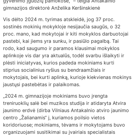
gyvenimo įgūdžių pamokose,“ – teigia Antakalnio
gimnazijos direktorė Anželika Keršinskienė
Vis dėlto 2024 m. tyrimas atskleidė, jog 37 proc.
sostinės mokinių mokykloje nesijaučia saugūs, o 32
proc. mano, kad mokytojai ir kiti mokyklos darbuotojai
pastebi, kai jiems yra sunku, ir pasiūlo pagalbą. Tai
rodo, kad saugumo ir paramos klausimai mokyklos
aplinkoje vis dar yra aktualūs, todėl svarbu išlaikyti ir
plėsti iniciatyvas, kurios padeda mokiniams kurti
stiprius socialinius ryšius su bendraamžiais ir
mokytojais, bei kurti aplinką, kurioje kiekvienas mokinys
jaustųsi pastebėtas ir palaikomas.
„2024 m. gimnazijoje mokiniams buvo įrengta
treniruoklių salė bei muzikos studija ir atidaryta Atvira
jaunimo erdvė (dirba Vilniaus Antakalnio atviro jaunimo
centro „Žalianamis“ j, kuriamos poilsio vietos
koridoriuose; mokiniams, tėvams ir mokytojams buvo
organizuojami susitikimai su įvairiais specialistais