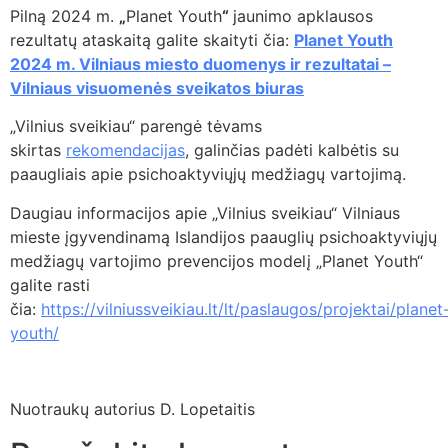
Pilną 2024 m.
„
Planet Youth
“
jaunimo apklausos
rezultatų ataskaitą galite skaityti čia:
Planet Youth
2024 m. Vilniaus miesto duomenys ir rezultatai –
Vilniaus visuomenės sveikatos biuras
„Vilnius sveikiau“ parengė tėvams
skirtas
rekomendacijas
, galinčias padėti kalbėtis su
paaugliais apie psichoaktyviųjų medžiagų vartojimą.
Daugiau informacijos apie „Vilnius sveikiau“ Vilniaus
mieste įgyvendinamą Islandijos paauglių psichoaktyviųjų
medžiagų vartojimo prevencijos modelį „Planet Youth“
galite rasti
čia:
https://vilniussveikiau.lt/lt/paslaugos/projektai/planet
youth/
Nuotraukų autorius D. Lopetaitis