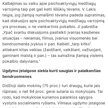
Kalbėjimas su vaiku apie psichoaktyviųjų medžiagų
vartojimą taip pat gali kelti iššūkių tėvams. V. Lakis
teigia, jog įtampą numalšinti tėvams padeda supratimas,
kad diskusijos apie psichoaktyviųjų medžiagų vartojimą
yra procesas, o ne vienkartinis pokalbis. Ji pabrėžia:
„Ypač svarbu diskusijoms pasitelkti įvairias kasdienes
situacijas – reklamas, filmus, įvairius visuomenės bei
bendruomenės įvykius ir pan. Kalbėti „tarp kitko“
atliekant kitas veiklas (žaidžiant, vaikštant, važiuojant,
gaminant maistą ir pan.) – tas sumažina įtampą visiems
pokalbio dalyviams.“
Ugdymo įstaigose siekia kurti saugias ir palaikančias
bendruomenes
Didžioji dalis mokinių (75 proc.) turi draugų, kurie jais
rūpinasi, o net 94 proc. gerai sutaria su mokytojais. Tai
rodo, kad mokyklose kuriamos palankios sąlygos
vystytis socialiniams ryšiams. Vilniaus ugdymo įstaigose