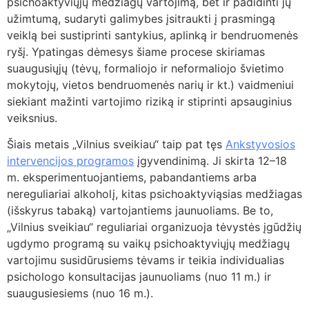
psichoaktyviųjų medžiagų vartojimą, bet ir padidinti jų
užimtumą, sudaryti galimybes įsitraukti į prasmingą
veiklą bei sustiprinti santykius, aplinką ir bendruomenės
ryšį. Ypatingas dėmesys šiame procese skiriamas
suaugusiųjų (tėvų, formaliojo ir neformaliojo švietimo
mokytojų, vietos bendruomenės narių ir kt.) vaidmeniui
siekiant mažinti vartojimo riziką ir stiprinti apsauginius
veiksnius.
Šiais metais „Vilnius sveikiau“ taip pat tęs
Ankstyvosios
intervencijos programos
įgyvendinimą. Ji skirta 12–18
m. eksperimentuojantiems, pabandantiems arba
nereguliariai alkoholį, kitas psichoaktyviąsias medžiagas
(išskyrus tabaką) vartojantiems jaunuoliams. Be to,
„Vilnius sveikiau“ reguliariai organizuoja tėvystės įgūdžių
ugdymo programą su vaikų psichoaktyviųjų medžiagų
vartojimu susidūrusiems tėvams ir teikia individualias
psichologo konsultacijas jaunuoliams (nuo 11 m.) ir
suaugusiesiems (nuo 16 m.).