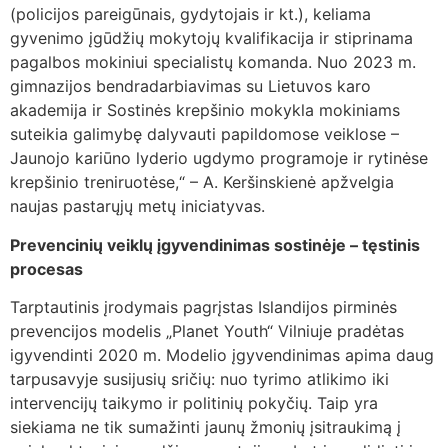
(policijos pareigūnais, gydytojais ir kt.), keliama
gyvenimo įgūdžių mokytojų kvalifikacija ir stiprinama
pagalbos mokiniui specialistų komanda. Nuo 2023 m.
gimnazijos bendradarbiavimas su Lietuvos karo
akademija ir Sostinės krepšinio mokykla mokiniams
suteikia galimybę dalyvauti papildomose veiklose –
Jaunojo kariūno lyderio ugdymo programoje ir rytinėse
krepšinio treniruotėse,“ – A. Keršinskienė apžvelgia
naujas pastarųjų metų iniciatyvas.
Prevencinių veiklų įgyvendinimas sostinėje – tęstinis
procesas
Tarptautinis įrodymais pagrįstas Islandijos pirminės
prevencijos modelis „Planet Youth“ Vilniuje pradėtas
igyvendinti 2020 m. Modelio įgyvendinimas apima daug
tarpusavyje susijusių sričių: nuo tyrimo atlikimo iki
intervencijų taikymo ir politinių pokyčių. Taip yra
siekiama ne tik sumažinti jaunų žmonių įsitraukimą į