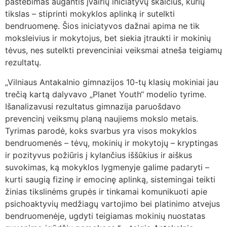
pastebimas augantis įvairių iniciatyvų skaičius, kurių
tikslas – stiprinti mokyklos aplinką ir sutelkti
bendruomenę. Šios iniciatyvos dažnai apima ne tik
moksleivius ir mokytojus, bet siekia įtraukti ir mokinių
tėvus, nes sutelkti prevenciniai veiksmai atneša teigiamų
rezultatų.
„Vilniaus Antakalnio gimnazijos 10-tų klasių mokiniai jau
trečią kartą dalyvavo „Planet Youth“ modelio tyrime.
Išanalizavusi rezultatus gimnazija paruošdavo
prevencinį veiksmų planą naujiems mokslo metais.
Tyrimas parodė, koks svarbus yra visos mokyklos
bendruomenės – tėvų, mokinių ir mokytojų – kryptingas
ir pozityvus požiūris į kylančius iššūkius ir aiškus
suvokimas, ką mokyklos lygmenyje galime padaryti –
kurti saugią fizinę ir emocinę aplinką, sistemingai teikti
žinias tikslinėms grupės ir tinkamai komunikuoti apie
psichoaktyvių medžiagų vartojimo bei platinimo atvejus
bendruomenėje, ugdyti teigiamas mokinių nuostatas