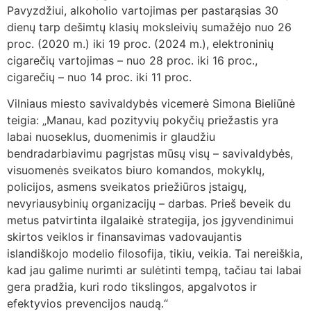
Pavyzdžiui, alkoholio vartojimas per pastarąsias 30
dienų tarp dešimtų klasių moksleivių sumažėjo nuo 26
proc. (2020 m.) iki 19 proc. (2024 m.), elektroninių
cigarečių vartojimas – nuo 28 proc. iki 16 proc.,
cigarečių – nuo 14 proc. iki 11 proc.
Vilniaus miesto savivaldybės vicemerė Simona Bieliūnė
teigia: „Manau, kad pozityvių pokyčių priežastis yra
labai nuoseklus, duomenimis ir glaudžiu
bendradarbiavimu pagrįstas mūsų visų – savivaldybės,
visuomenės sveikatos biuro komandos, mokyklų,
policijos, asmens sveikatos priežiūros įstaigų,
nevyriausybinių organizacijų – darbas. Prieš beveik du
metus patvirtinta ilgalaikė strategija, jos įgyvendinimui
skirtos veiklos ir finansavimas vadovaujantis
islandiškojo modelio filosofija, tikiu, veikia. Tai nereiškia,
kad jau galime nurimti ar sulėtinti tempą, tačiau tai labai
gera pradžia, kuri rodo tikslingos, apgalvotos ir
efektyvios prevencijos naudą.“