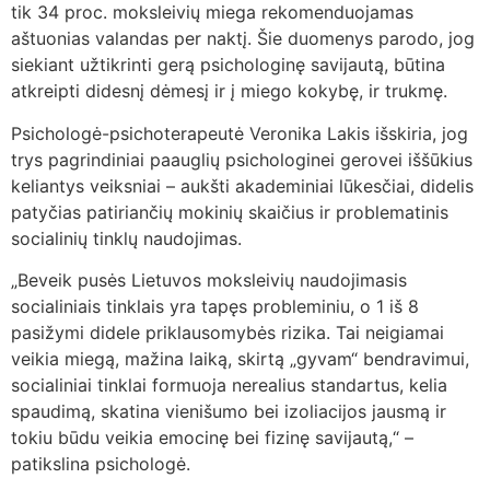
tik 34 proc. moksleivių miega rekomenduojamas
aštuonias valandas per naktį. Šie duomenys parodo, jog
siekiant užtikrinti gerą psichologinę savijautą, būtina
atkreipti didesnį dėmesį ir į miego kokybę, ir trukmę.
Psichologė-psichoterapeutė Veronika Lakis išskiria, jog
trys pagrindiniai paauglių psichologinei gerovei iššūkius
keliantys veiksniai – aukšti akademiniai lūkesčiai, didelis
patyčias patiriančių mokinių skaičius ir problematinis
socialinių tinklų naudojimas.
„Beveik pusės Lietuvos moksleivių naudojimasis
socialiniais tinklais yra tapęs probleminiu, o 1 iš 8
pasižymi didele priklausomybės rizika. Tai neigiamai
veikia miegą, mažina laiką, skirtą „gyvam“ bendravimui,
socialiniai tinklai formuoja nerealius standartus, kelia
spaudimą, skatina vienišumo bei izoliacijos jausmą ir
tokiu būdu veikia emocinę bei fizinę savijautą,“ –
patikslina psichologė.