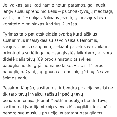
Jei vaikas jaus, kad namie neturi paramos, gali nueiti
lengviausiu sprendimo keliu – psichoaktyviųjų medžiagų
vartojimo,“ – dalijasi Vilniaus jėzuitų gimnazijos tėvų
komiteto pirmininkas Andrius Klupšas.
Tyrimas taip pat atskleidžia svarbą kurti aiškius
susitarimus ir taisykles su savo vaikais temomis,
susijusiomis su saugumu, siekiant padėti savo vaikams
orientuotis sudėtingame paauglystės laikotarpyje. Nors
didelė dalis tėvų (69 proc.) nustato taisykles
paaugliams dėl grįžimo namo laiko, vis dar 14 proc.
paauglių pažymi, jog gauna alkoholinių gėrimų iš savo
šeimos narių.
Pasak A. Klupšo, susitarimai ir bendra pozicija svarbi ne
tik tarp tėvų ir vaikų, tačiau ir pačių tėvų
bendruomenėje. „Planet Youth“ modelyje bendri tėvų
susitarimai įvardijami kaip vienas iš saugiklių, kuriančių
bendrą suaugusiųjų poziciją, nustatant paaugliams