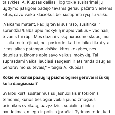
taisykles. A. Klupšas dalijasi, jog tokie susitarimai jų
ugdymo įstaigoje padėjo tėvams geriau pažinti vieniems
kitus, savo vaiko klasiokus bei sustiprinti ryšį su vaiku.
„Vaikams matant, kad jų tėvai susirašo, susitinka ir
sprendžia/kalba apie mokyklą ir apie vaikus – vadinasi,
tėvams tai rūpi! Mes dažnai viską nurašome skubėjimui
ir laiko neturėjimui, bet pasirodo, kad to laiko tikrai yra
ir tas laikas patampa visiškai kitos kokybės, nes
daugiau sužinome apie savo vaikus, mokyklą. Tai
suprasdami vaikai jaučiasi saugesni ir atsiranda daugiau
bendravimo su tėvais,“ – teigia A. Klupšas
Kokie veiksniai paauglių psichologinei gerovei iššūkių
kelia daugiausiai?
Svarbu kurti susitarimus su jaunuoliais ir tokiomis
temomis, kurios tiesiogiai veikia jauno žmogaus
psichikos sveikatą, pavyzdžiui, socialinių tinklų
naudojimas, miego ir poilsio įpročiai. Tyrimas rodo, kad